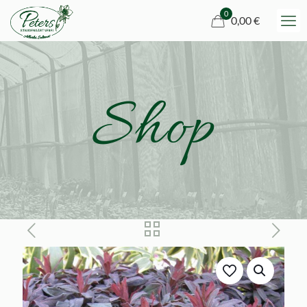
0
0,00 €
Shop