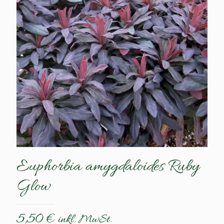
Euphorbia amygdaloides Ruby
Glow
5,50
€
inkl. MwSt.