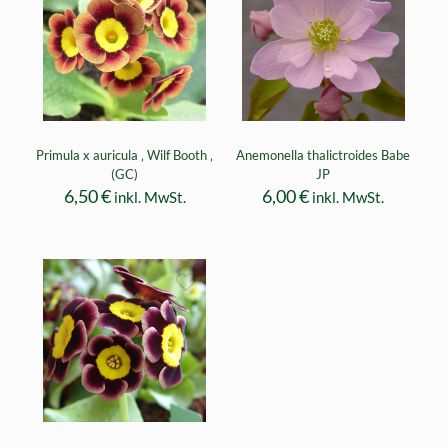
Primula x auricula ‚ Wilf Booth ‚
Anemonella thalictroides Babe
(GC)
JP
6,50
€
6,00
€
inkl. MwSt.
inkl. MwSt.