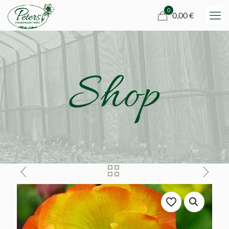
0
0,00 €
Shop