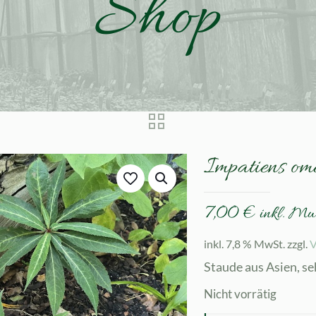
Shop
Impatiens ome
7,00
€
inkl. Mw
inkl. 7,8 % MwSt.
zzgl.
V
Staude aus Asien, s
Nicht vorrätig