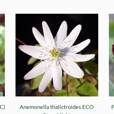
GC)
Anemonella thalictroides ECO
P