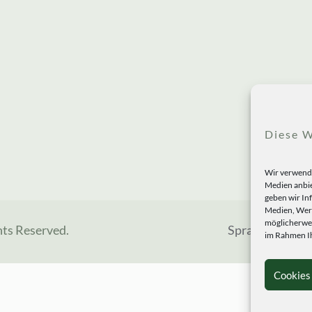
Diese W
Wir verwende
Medien anbie
geben wir In
Medien, Werb
möglicherwei
hts Reserved.
Sprachen
im Rahmen Ih
Cookies