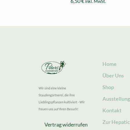
6,50
€
inkl. MwSt.
Home
Über Uns
Shop
Wir sind eine kleine
Staudengärtnerei, die ihre
Ausstellun
Lieblingspflanzen kultiviert - Wir
freuen uns auf Ihren Besuch!
Kontakt
Zur Hepatic
Vertrag widerrufen