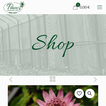
0
0,00 €
Shop