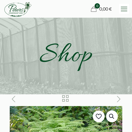
0
0,00 €
Shop