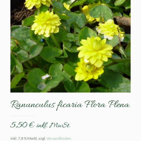
Ranunculus ficaria Flora Plena
5,50
€
inkl. MwSt.
inkl. 7,8 % MwSt.
zzgl.
Versandkosten