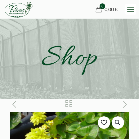
0
0,00 €
Shop