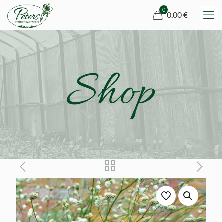
0
0,00 €
Shop