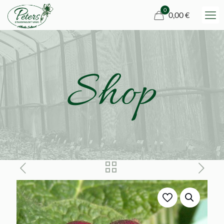
0
0,00 €
Shop