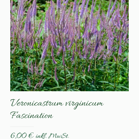
Veronicastrum virginicum
Fascination
6,00
€
inkl. MwSt.