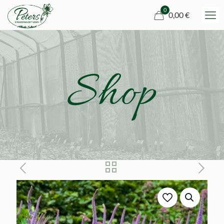
0
0,00 €
Shop