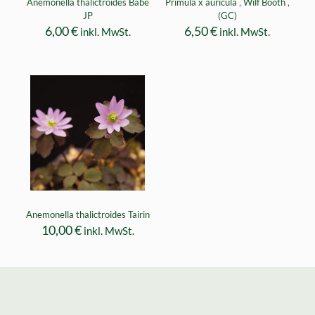
Anemonella thalictroides Babe
Primula x auricula ‚ Wilf Booth ‚
JP
(GC)
6,00
€
6,50
€
inkl. MwSt.
inkl. MwSt.
Anemonella thalictroides Tairin
10,00
€
inkl. MwSt.