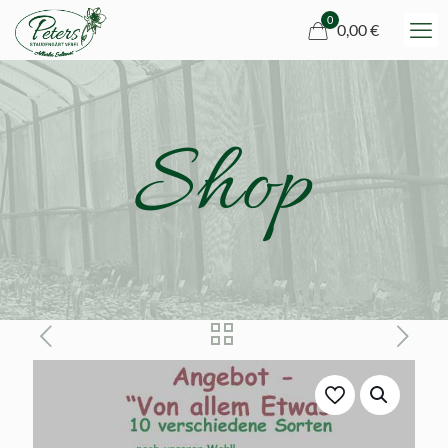
0
0,00 €
Shop