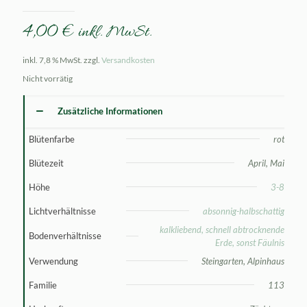
4,00
€
inkl. MwSt.
inkl. 7,8 % MwSt.
zzgl.
Versandkosten
Nicht vorrätig
Zusätzliche Informationen
Blütenfarbe
rot
Blütezeit
April, Mai
Höhe
3-8
Lichtverhältnisse
absonnig-halbschattig
kalkliebend, schnell abtrocknende
Bodenverhältnisse
Erde, sonst Fäulnis
Verwendung
Steingarten, Alpinhaus
Familie
113