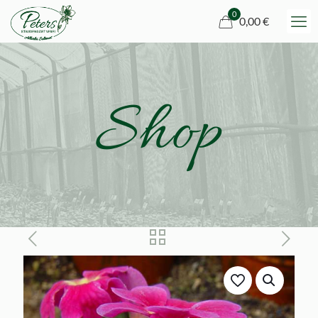
0
0,00 €
Shop