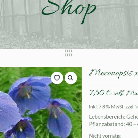
Shop
Meconopsis x
7,50
€
inkl. Mw
inkl. 7,8 % MwSt.
zzgl.
V
Lebensbereich: Geh
Pflanzabstand: 40 –
Nicht vorrätig