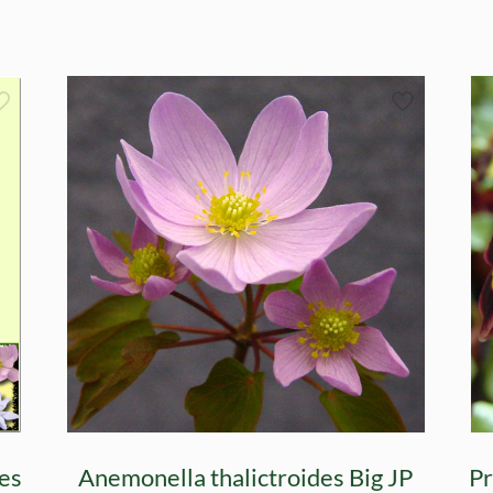
es
Anemonella thalictroides Big JP
Pr