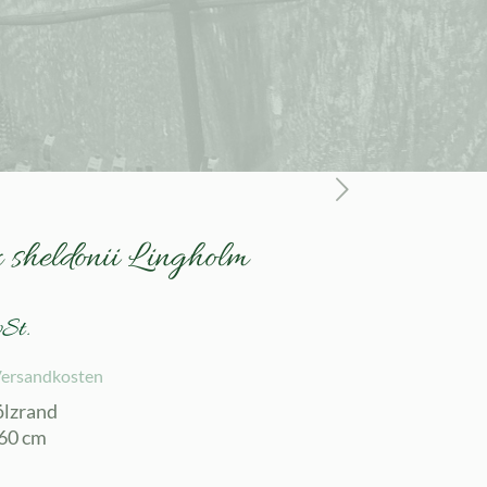
 sheldonii Lingholm
St.
ersandkosten
ölzrand
 60 cm