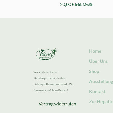
20,00
€
inkl. MwSt.
Home
Über Uns
Shop
Wir sind eine kleine
Staudengärtnerei, die ihre
Ausstellun
Lieblingspflanzen kultiviert - Wir
freuen uns auf Ihren Besuch!
Kontakt
Zur Hepatic
Vertrag widerrufen