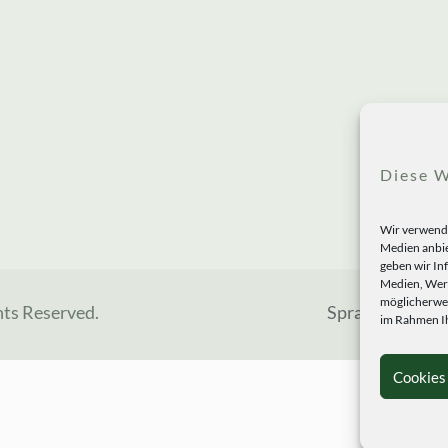
Diese W
Wir verwende
Medien anbie
geben wir In
Medien, Werb
möglicherwei
hts Reserved.
Sprachen
im Rahmen Ih
Cookies