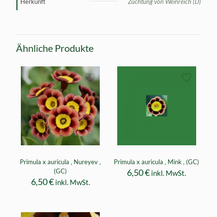
Herkunft
Züchtung von Weinreich (D)
Ähnliche Produkte
Primula x auricula ‚ Nureyev ‚
Primula x auricula ‚ Mink ‚ (GC)
(GC)
6,50
€
inkl. MwSt.
6,50
€
inkl. MwSt.