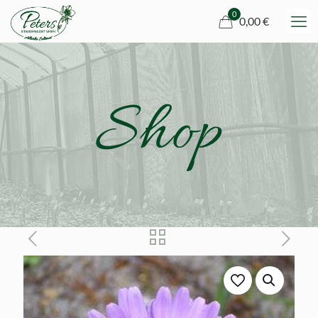
0
0,00 €
Shop