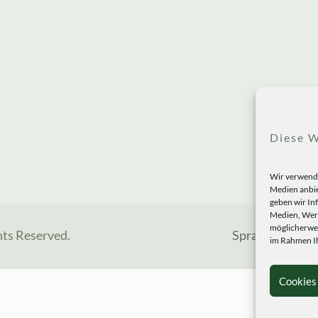
Diese W
Wir verwende
Medien anbie
geben wir In
Medien, Werb
möglicherwei
hts Reserved.
Sprachen
im Rahmen Ih
Cookies