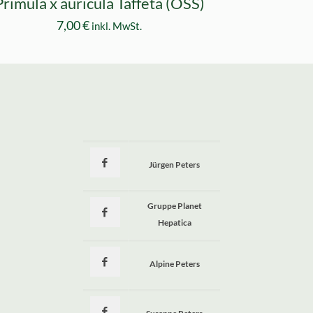
Primula x auricula Taffeta (OSS)
7,00
€
inkl. MwSt.
Jürgen Peters
a
Gruppe Planet
Hepatica
Alpine Peters