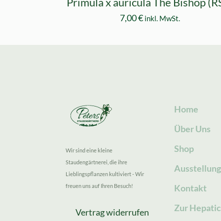
Primula x auricula The Bishop (R
7,00
€
inkl. MwSt.
Home
Über Uns
Shop
Wir sind eine kleine
Staudengärtnerei, die ihre
Ausstellun
Lieblingspflanzen kultiviert - Wir
freuen uns auf Ihren Besuch!
Kontakt
Zur Hepatic
Vertrag widerrufen