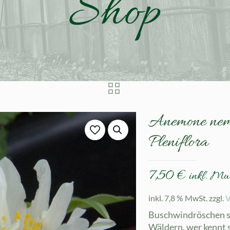
Shop
Anemone nem
Pleniflora
7,50
€
inkl. Mw
inkl. 7,8 % MwSt.
zzgl.
V
Buschwindröschen si
Wäldern, wer kennt s