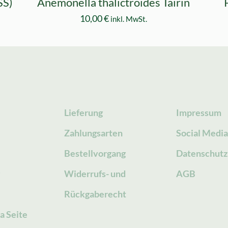
SS)
Anemonella thalictroides Tairin
10,00
€
inkl. MwSt.
Lieferung
Impressum
Zahlungsarten
Social Medi
Bestellvorgang
Datenschutz
g
Widerrufs- und
AGB
Rückgaberecht
a Seite