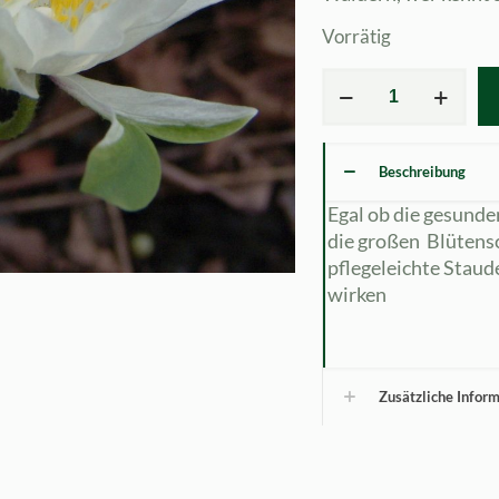
Vorrätig
Anemone
nemerosa
Bracteata
Pleniflora
Beschreibung
Menge
Egal ob die gesunde
die großen Blütens
pflegeleichte Staud
wirken
Zusätzliche Infor