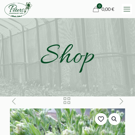
0
0,00 €
Shop