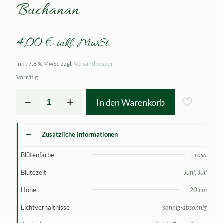
Buchanan
4,00
€
inkl. MwSt.
inkl. 7,8 % MwSt.
zzgl.
Versandkosten
Vorrätig
Astilbe
In den Warenkorb
simplicifolia
William
Buchanan
Menge
Zusätzliche Informationen
Blütenfarbe
rosa
Blütezeit
Juni, Juli
Höhe
20 cm
Lichtverhältnisse
sonnig-absonnig