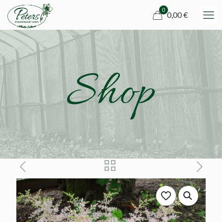
0
0,00 €
Shop