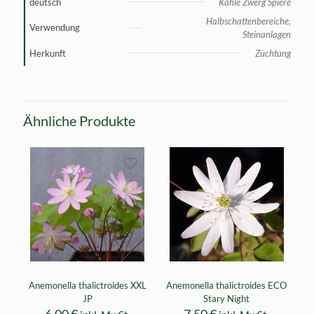
deutsch
Kahle Zwerg Spiere
Halbschattenbereiche,
Verwendung
Steinanlagen
Herkunft
Züchtung
Ähnliche Produkte
Anemonella thalictroides XXL
Anemonella thalictroides ECO
JP
Stary Night
6,00
€
7,50
€