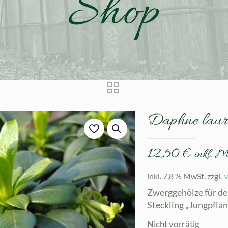
Shop
Daphne laur
12,50
€
inkl. 
inkl. 7,8 % MwSt.
zzgl.
V
Zwerggehölze für den
Steckling „Jungpflan
Nicht vorrätig