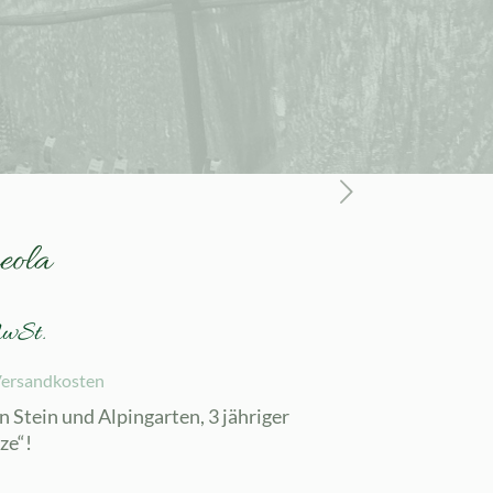
eola
MwSt.
ersandkosten
 Stein und Alpingarten, 3 jähriger
ze“!