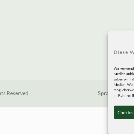
Diese W
Wir verwende
Medien anbie
geben wir In
Medien, Werb
möglicherwei
hts Reserved.
Sprachen
im Rahmen Ih
Cookies