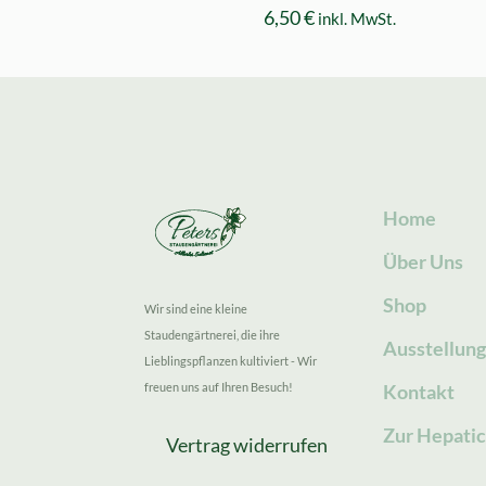
6,50
€
inkl. MwSt.
Home
Über Uns
Shop
Wir sind eine kleine
Staudengärtnerei, die ihre
Ausstellun
Lieblingspflanzen kultiviert - Wir
freuen uns auf Ihren Besuch!
Kontakt
Zur Hepatic
Vertrag widerrufen