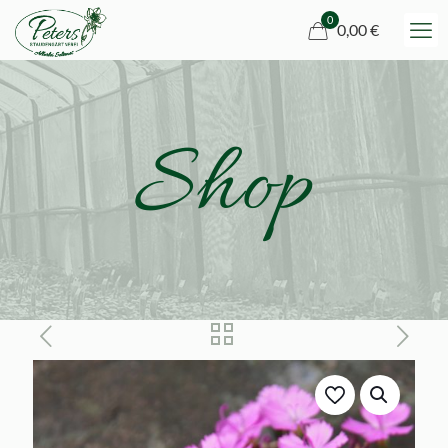
0
0,00 €
Shop