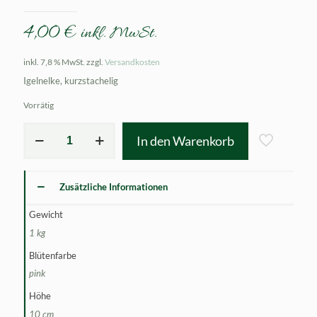
4,00
€
inkl. MwSt.
inkl. 7,8 % MwSt.
zzgl.
Versandkosten
Igelnelke, kurzstachelig
Vorrätig
Dianthus
In den Warenkorb
Kultivar
Eileen
Lever
Menge
Zusätzliche Informationen
Gewicht
1 kg
Blütenfarbe
pink
Höhe
10 cm