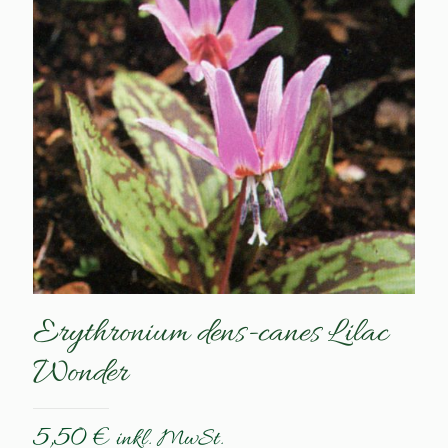
Erythronium dens-canes Lilac
Wonder
5,50
€
inkl. MwSt.