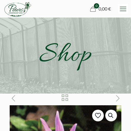
0
0,00 €
Shop