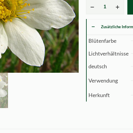
Dryas
integrifolia
(tenella)
Menge
Zusätzliche Infor
Blütenfarbe
Lichtverhältnisse
deutsch
Verwendung
Herkunft