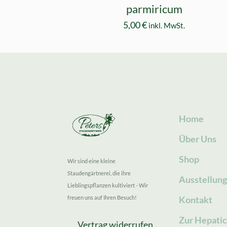
parmiricum
5,00
€
inkl. MwSt.
Home
Über Uns
Shop
Wir sind eine kleine
Staudengärtnerei, die ihre
Ausstellun
Lieblingspflanzen kultiviert - Wir
freuen uns auf Ihren Besuch!
Kontakt
Zur Hepatic
Vertrag widerrufen