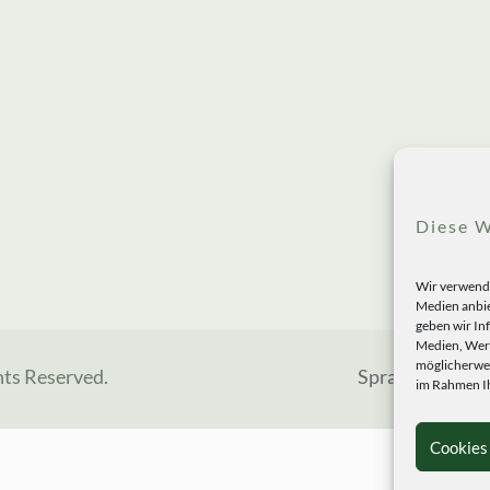
Diese W
Wir verwende
Medien anbie
geben wir In
Medien, Werb
möglicherwei
hts Reserved.
Sprachen
im Rahmen Ih
Cookies