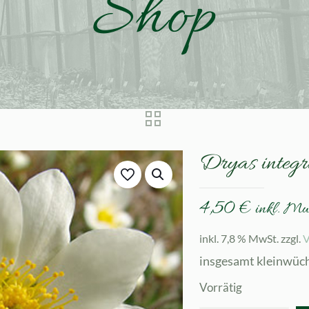
Shop
Dryas integri
4,50
€
inkl. M
inkl. 7,8 % MwSt.
zzgl.
V
insgesamt kleinwüc
Vorrätig