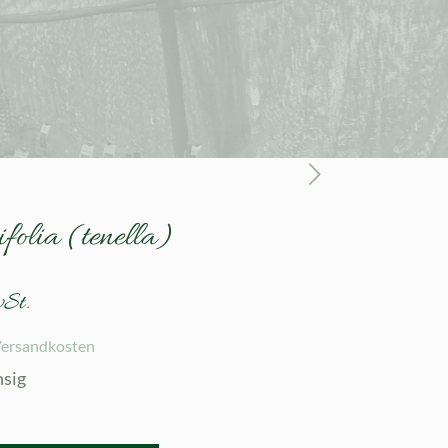
folia (tenella)
wSt.
ersandkosten
hsig