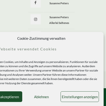
Susanne Peters
Susanne Peters
Allerlei Seltenes
Allerlei Seltenes
Cookie-Zustimmung verwalten
ebseite verwendet Cookies
n Cookies, um Inhalte und Anzeigen zu personalisieren, Funktionen für soziale
ten zu können und die Zugriffe auf unsere Website zu analysieren. Außerdem
formationen zu Ihrer Verwendung unserer Website an unsere Partner für soziale
ung und Analysen weiter. Unsere Partner führen diese Informationen
se mit weiteren Daten zusammen, die Sie ihnen bereitgestellt haben oder die sie
rer Nutzung der Dienste gesammelt haben.
 akzeptieren
Ablehnen
Einstellungen anzeigen