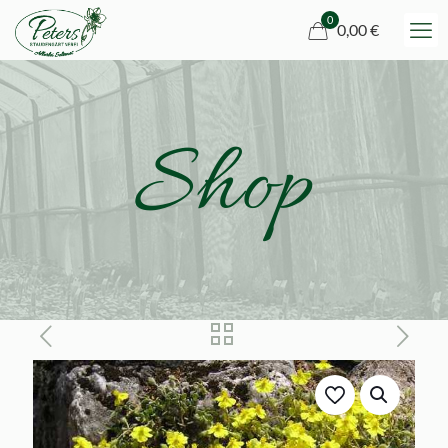
0
0,00 €
Shop