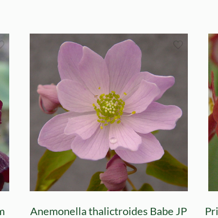
om
Anemonella thalictroides Babe JP
Pr