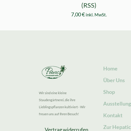
(RSS)
7,00
€
inkl. MwSt.
Home
Über Uns
Shop
Wir sind eine kleine
Staudengärtnerei, die ihre
Ausstellun
Lieblingspflanzen kultiviert - Wir
freuen uns auf Ihren Besuch!
Kontakt
Zur Hepatic
Vertrag widerrufen