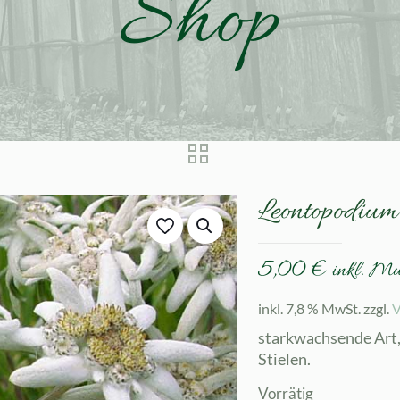
Shop
Leontopodium 
5,00
€
inkl. M
inkl. 7,8 % MwSt.
zzgl.
V
starkwachsende Art, 
Stielen.
Vorrätig