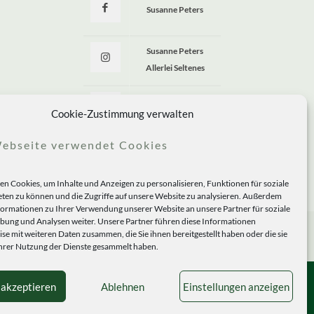
Susanne Peters
Susanne Peters
Allerlei Seltenes
Allerlei Seltenes
Cookie-Zustimmung verwalten
ebseite verwendet Cookies
n Cookies, um Inhalte und Anzeigen zu personalisieren, Funktionen für soziale
ten zu können und die Zugriffe auf unsere Website zu analysieren. Außerdem
formationen zu Ihrer Verwendung unserer Website an unsere Partner für soziale
ung und Analysen weiter. Unsere Partner führen diese Informationen
se mit weiteren Daten zusammen, die Sie ihnen bereitgestellt haben oder die sie
rer Nutzung der Dienste gesammelt haben.
 akzeptieren
Ablehnen
Einstellungen anzeigen