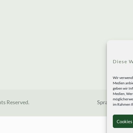
Diese W
Wir verwende
Medien anbie
geben wir In
Medien, Werb
möglicherwei
hts Reserved.
Sprachen
im Rahmen Ih
Cookies