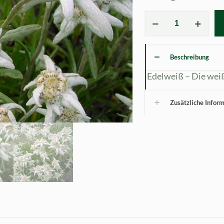
Leontopodium
discolor
Menge
Beschreibung
Edelweiß – Die wei
Zusätzliche Infor