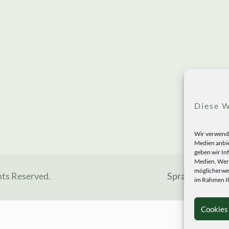
Diese W
Wir verwende
Medien anbie
geben wir In
Medien, Werb
möglicherwei
hts Reserved.
Sprachen
im Rahmen Ih
Cookies