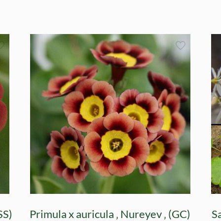
SS)
Primula x auricula ‚ Nureyev ‚ (GC)
Sa