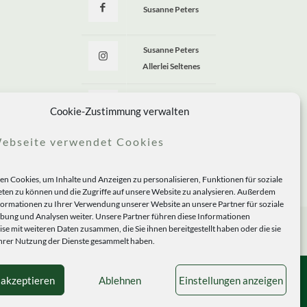
Susanne Peters
Susanne Peters
Allerlei Seltenes
Allerlei Seltenes
Cookie-Zustimmung verwalten
ebseite verwendet Cookies
n Cookies, um Inhalte und Anzeigen zu personalisieren, Funktionen für soziale
ten zu können und die Zugriffe auf unsere Website zu analysieren. Außerdem
formationen zu Ihrer Verwendung unserer Website an unsere Partner für soziale
ung und Analysen weiter. Unsere Partner führen diese Informationen
se mit weiteren Daten zusammen, die Sie ihnen bereitgestellt haben oder die sie
rer Nutzung der Dienste gesammelt haben.
 akzeptieren
Ablehnen
Einstellungen anzeigen