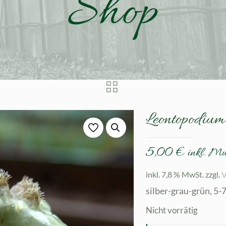
Shop
Leontopodium
5,00
€
inkl. M
inkl. 7,8 % MwSt.
zzgl.
V
silber-grau-grün, 5-
Nicht vorrätig