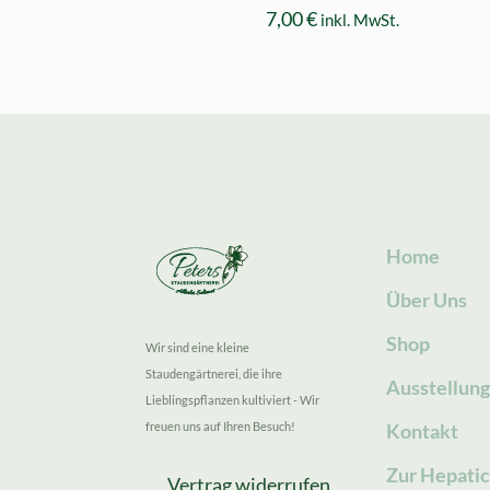
7,00
€
inkl. MwSt.
Home
Über Uns
Shop
Wir sind eine kleine
Staudengärtnerei, die ihre
Ausstellun
Lieblingspflanzen kultiviert - Wir
freuen uns auf Ihren Besuch!
Kontakt
Zur Hepatic
Vertrag widerrufen