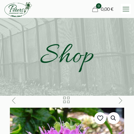
0
0,00 €
Shop