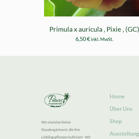
Primula x auricula ‚ Pixie ‚ (GC
6,50
€
inkl. MwSt.
Home
Über Uns
Shop
Wir sind eine kleine
Staudengärtnerei, die ihre
Ausstellun
Lieblingspflanzen kultiviert - Wir