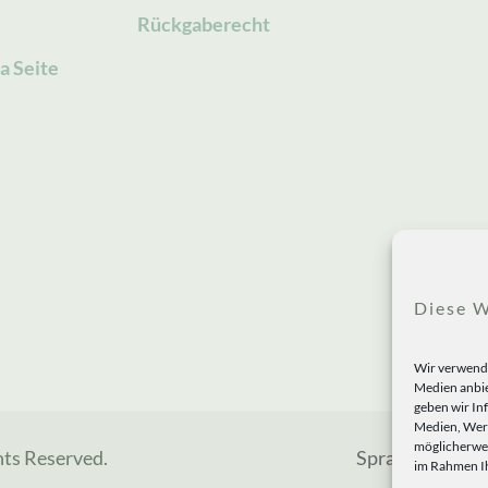
Rückgaberecht
a Seite
Diese W
Wir verwende
Medien anbie
geben wir In
Medien, Werb
möglicherwei
hts Reserved.
Sprachen
im Rahmen Ih