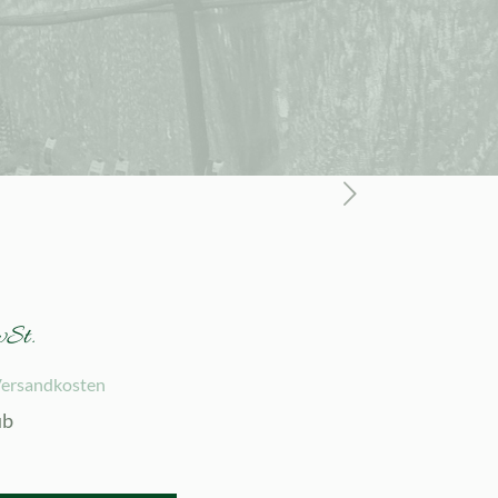
wSt.
ersandkosten
ub