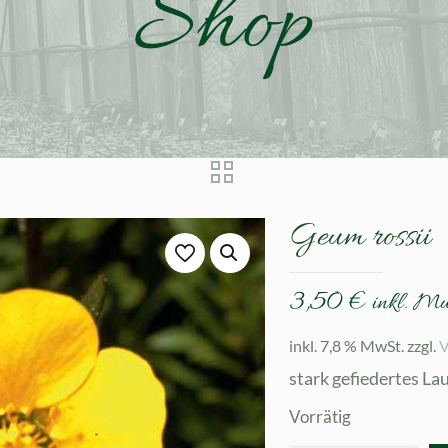
Shop
Geum rossii
3,50
€
inkl. M
inkl. 7,8 % MwSt.
zzgl.
V
stark gefiedertes La
Vorrätig