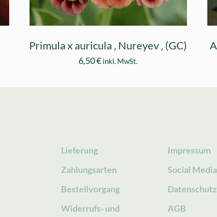
)
Primula x auricula ‚ Nureyev ‚ (GC)
A
6,50
€
inkl. MwSt.
Lieferung
Impressum
Zahlungsarten
Social Medi
Bestellvorgang
Datenschutz
g
Widerrufs- und
AGB