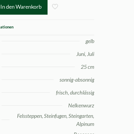
In den Warenkorb
mationen
gelb
Juni, Juli
25 cm
sonnig-absonnig
frisch, durchlässig
Nelkenwurz
Felssteppen, Steinfugen, Steingarten,
Alpinum