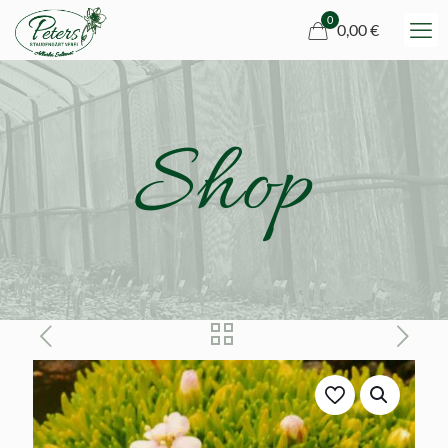
0
0,00 €
Shop