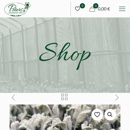
0
0
0,00 €
Shop