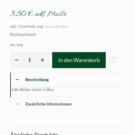
3,50
€
inkl. MwSt.
inkl. 7,8 % MwSt.
zzgl.
Versandkosten
flachwachsend
Vorrätig
Veronica
In den Warenkorb
prostrata
Mrs.
Holt
Menge
Beschreibung
tolle Blüher meist in Blau
Zusätzliche Informationen
Ähnliche Produkte