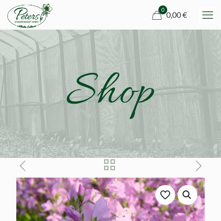
0
0,00 €
Shop