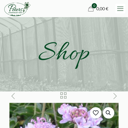
0
0,00 €
Shop