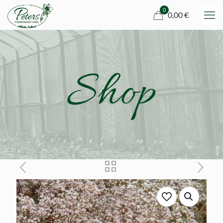
0
0,00 €
Shop