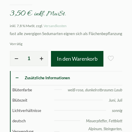
3,50
€
inkl. MwSt.
inkl. 7,8 % MwSt.
zzgl.
Versandkosten
fast alle zwergigen Sedumarten eignen sich als Flächenbepflanzung
Vorrätig
Sedum
In den Warenkorb
album
Murale
Menge
Zusätzliche Informationen
Blütenfarbe
weiß-rosa, dunkelrotbraunes Laub
Blütezeit
Juni, Juli
Lichtverhältnisse
sonnig
deutsch
Mauerpfeffer, Fettblatt
Alpinum, Steingarten,
Verwendung