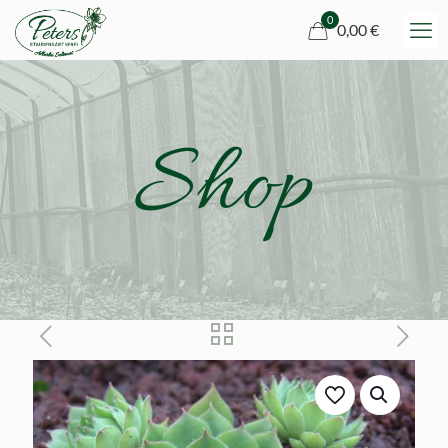
0
0,00 €
Shop