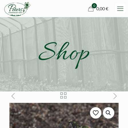
0
0,00 €
Shop