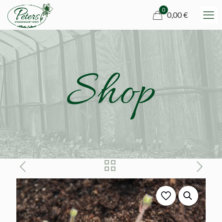
0
0,00 €
Shop