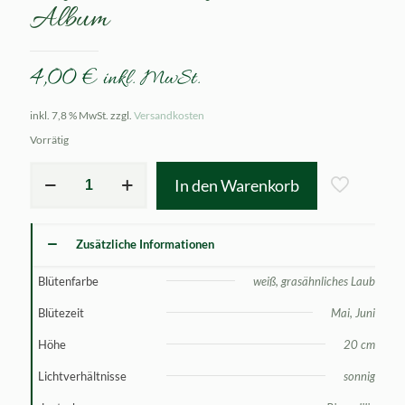
Album
4,00
€
inkl. MwSt.
inkl. 7,8 % MwSt.
zzgl.
Versandkosten
Vorrätig
Sisyrinchium
In den Warenkorb
angustifolium
Album
Menge
Zusätzliche Informationen
Blütenfarbe
weiß, grasähnliches Laub
Blütezeit
Mai, Juni
Höhe
20 cm
Lichtverhältnisse
sonnig