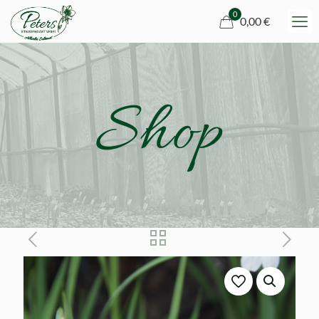
0
0,00 €
Shop