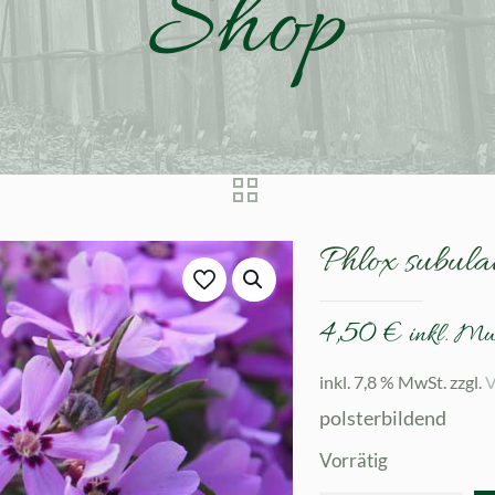
Shop
Phlox subulat
4,50
€
inkl. M
inkl. 7,8 % MwSt.
zzgl.
V
polsterbildend
Vorrätig