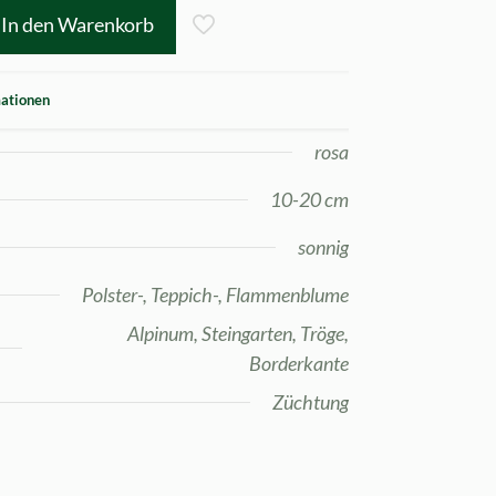
In den Warenkorb
mationen
rosa
10-20 cm
sonnig
Polster-, Teppich-, Flammenblume
Alpinum, Steingarten, Tröge,
Borderkante
Züchtung