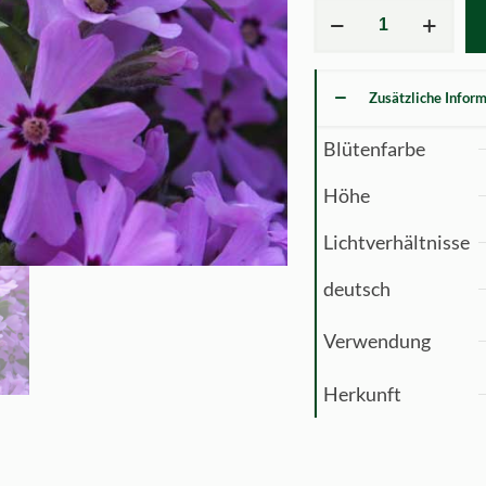
Phlox
subulata
Rosette
Menge
Zusätzliche Infor
Blütenfarbe
Höhe
Lichtverhältnisse
deutsch
Verwendung
Herkunft