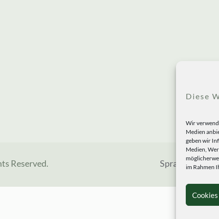
Diese W
Wir verwende
Medien anbie
geben wir In
Medien, Werb
möglicherwei
hts Reserved.
Sprachen
im Rahmen Ih
Cookies