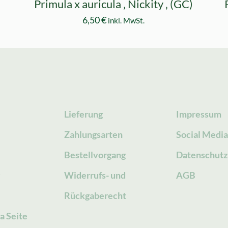
)
Primula x auricula ‚ Nickity ‚ (GC)
6,50
€
inkl. MwSt.
Lieferung
Impressum
Zahlungsarten
Social Medi
Bestellvorgang
Datenschutz
g
Widerrufs- und
AGB
Rückgaberecht
a Seite