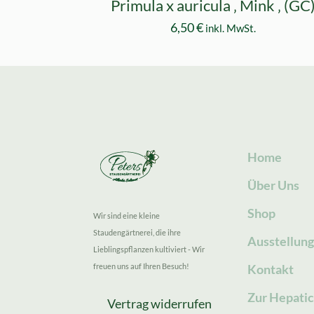
Primula x auricula ‚ Mink ‚ (GC
6,50
€
inkl. MwSt.
Home
Über Uns
Shop
Wir sind eine kleine
Staudengärtnerei, die ihre
Ausstellun
Lieblingspflanzen kultiviert - Wir
freuen uns auf Ihren Besuch!
Kontakt
Zur Hepatic
Vertrag widerrufen