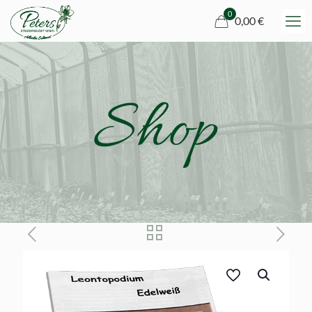
0
0,00 €
Shop