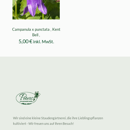
Campanula x punctata ‚ Kent
Bell ‚
5,00
€
inkl. MwSt.
Wir sind eine kleine Staudengärtnerei, die ihre Lieblingspflanzen
kultiviert - Wir freuen uns auf Ihren Besuch!