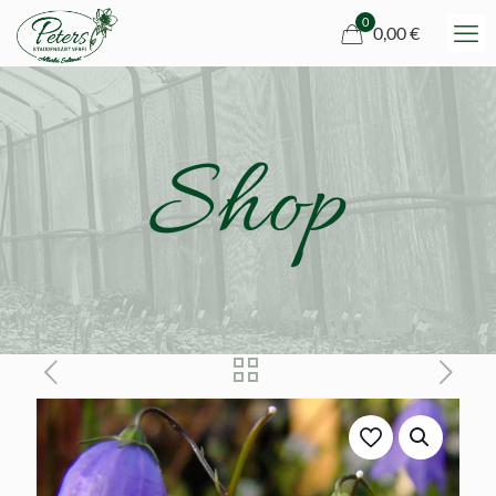
0
0,00 €
Shop