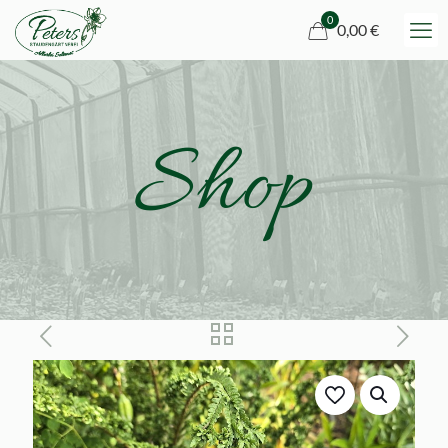
0
0,00 €
Shop