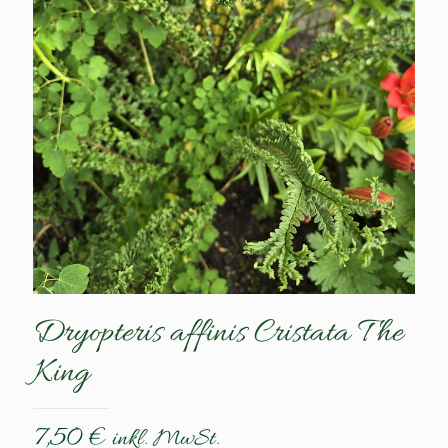
Dryopteris affinis Cristata The
King
7,50
€
inkl. MwSt.