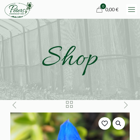
0
0,00 €
Shop