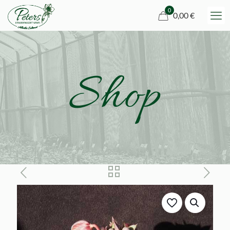
0
0,00 €
Shop