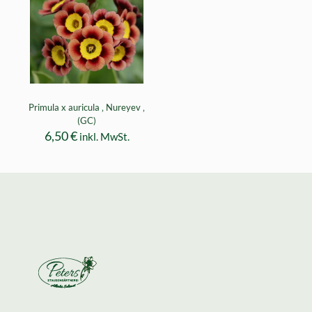
Primula x auricula ‚ Nureyev ‚
(GC)
6,50
€
inkl. MwSt.