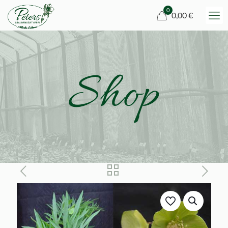
0
0,00 €
Shop