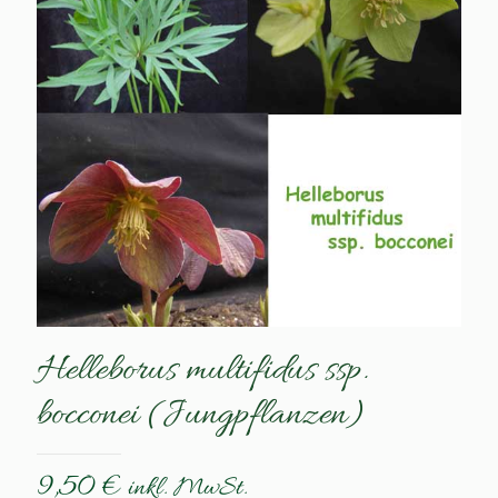
Helleborus multifidus ssp.
bocconei (Jungpflanzen)
9,50
€
inkl. MwSt.