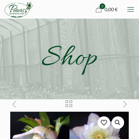
0
0,00 €
Shop