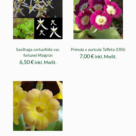
Saxifraga cortusifolia var.
Primula x auricula Taffeta (OSS)
fortunei Maigrün
7,00
€
inkl. MwSt.
6,50
€
inkl. MwSt.