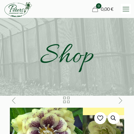
0
0,00 €
Shop