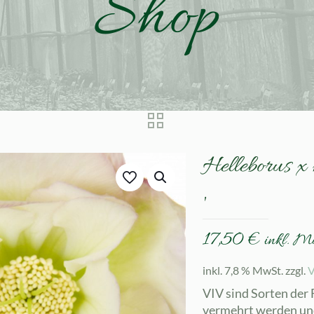
Shop
Helleborus x
‚
17,50
€
inkl. M
inkl. 7,8 % MwSt.
zzgl.
V
VIV sind Sorten der
vermehrt werden und