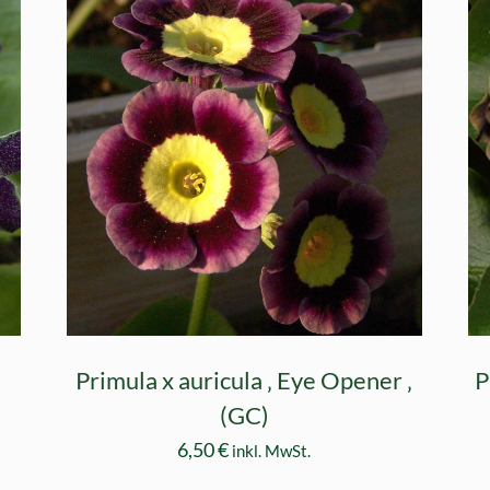
Primula x auricula ‚ Eye Opener ‚
P
(GC)
6,50
€
inkl. MwSt.