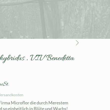
 hybridus ‚ VIV Benedetta
wSt.
ersandkosten
 Firma Microflor die durch Merestem
 so einheitlich in Blüte und Wuchs!