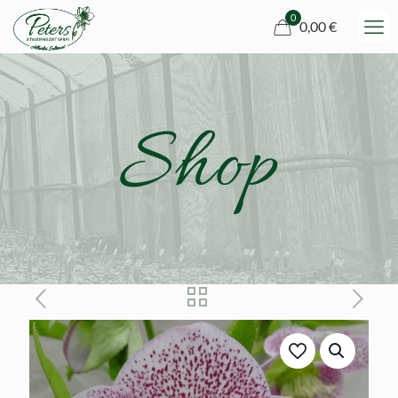
0
0,00 €
Shop