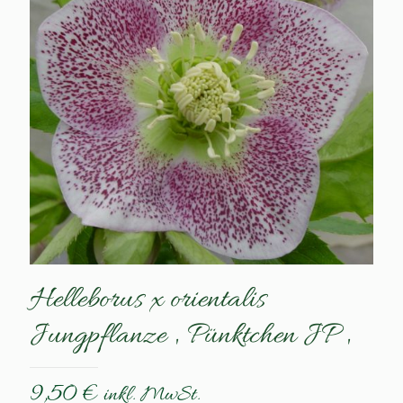
Helleborus x orientalis
Jungpflanze ‚ Pünktchen JP ‚
9,50
€
inkl. MwSt.