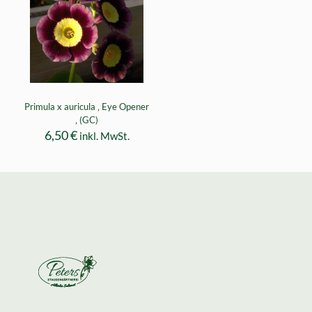
Primula x auricula ‚ Eye Opener
‚ (GC)
6,50
€
inkl. MwSt.