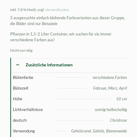
Preis
Preis
inkl. 7,8 % MwSt.
zzgl.
Versandkosten
war:
ist:
3 ausgesuchte einfach blühende Farbvarianten aus dieser Gruppe,
67,50 €
60,00 €.
die Bilder sind nur Beispiele
Pflanzen in 1,5-2 Liter Container, wir suchen für sie immer
verschiedene Farben aus!
Nicht vorrätig
Zusätzliche Informationen
Blütenfarbe
verschiedene Farben
Blütezeit
Februar, März, April
Höhe
50 cm
Lichtverhältnisse
sonnig-halbschattig
deutsch
Christrose
Verwendung
Gehölzrand, Gehölz, Bienenweide