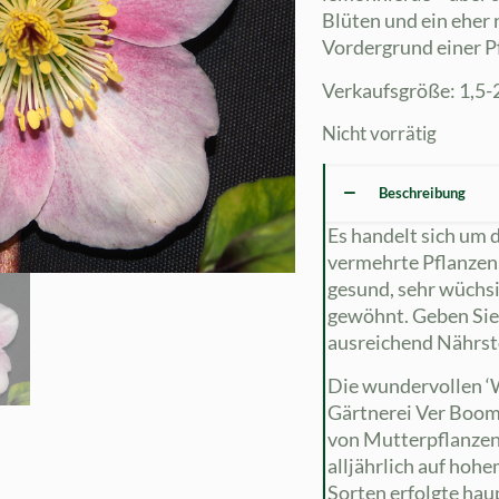
Blüten und ein eher 
Vordergrund einer P
Verkaufsgröße: 1,5-2
Nicht vorrätig
Beschreibung
Es handelt sich um 
vermehrte Pflanzen,
gesund, sehr wüchsi
gewöhnt. Geben Sie
ausreichend Nährsto
Die wundervollen ‘W
Gärtnerei Ver Boom
von Mutterpflanzen
alljährlich auf hoh
Sorten erfolgte hau