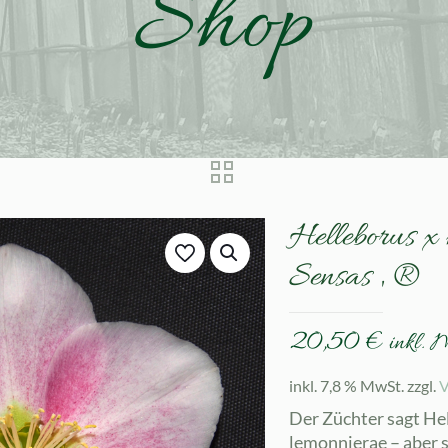
Shop
Helleborus x
Sensas ‚ ®
20,50
€
inkl. 
inkl. 7,8 % MwSt.
zzgl.
V
Der Züchter sagt Hell
lemonnierae – aber sc