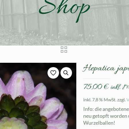
Shop
Hepatica jap
75,00
€
inkl. 
inkl. 7,8 % MwSt.
zzgl.
V
Info: die angeboten
neu getopft worden 
Wurzelballen!