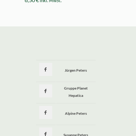
6,50
€
inkl. MwSt.
Jürgen Peters
a
Gruppe Planet
Hepatica
Alpine Peters
Susanne Peters