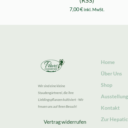
(RSS)
7,00
€
inkl. MwSt.
Home
Über Uns
Shop
Wir sind eine kleine
Staudengärtnerei, die ihre
Ausstellun
Lieblingspflanzen kultiviert - Wir
freuen uns auf Ihren Besuch!
Kontakt
Zur Hepatic
Vertrag widerrufen