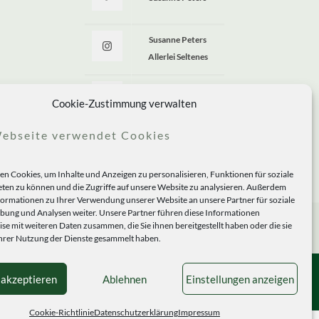
Susanne Peters
Allerlei Seltenes
Allerlei Seltenes
Cookie-Zustimmung verwalten
ebseite verwendet Cookies
n Cookies, um Inhalte und Anzeigen zu personalisieren, Funktionen für soziale
ten zu können und die Zugriffe auf unsere Website zu analysieren. Außerdem
formationen zu Ihrer Verwendung unserer Website an unsere Partner für soziale
ung und Analysen weiter. Unsere Partner führen diese Informationen
se mit weiteren Daten zusammen, die Sie ihnen bereitgestellt haben oder die sie
rer Nutzung der Dienste gesammelt haben.
 akzeptieren
Ablehnen
Einstellungen anzeigen
Cookie-Richtlinie
Datenschutzerklärung
Impressum