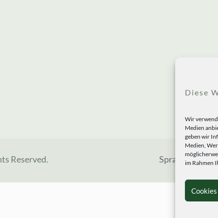
Diese W
Wir verwende
Medien anbie
geben wir In
Medien, Werb
möglicherwei
hts Reserved.
Sprachen
im Rahmen Ih
Cookies