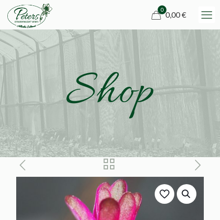
0
0,00 €
Shop