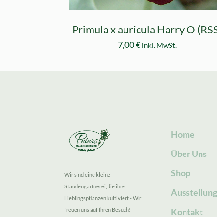
Primula x auricula Harry O (RS
7,00
€
inkl. MwSt.
Home
Über Uns
Shop
Wir sind eine kleine
Staudengärtnerei, die ihre
Ausstellun
Lieblingspflanzen kultiviert - Wir
freuen uns auf Ihren Besuch!
Kontakt