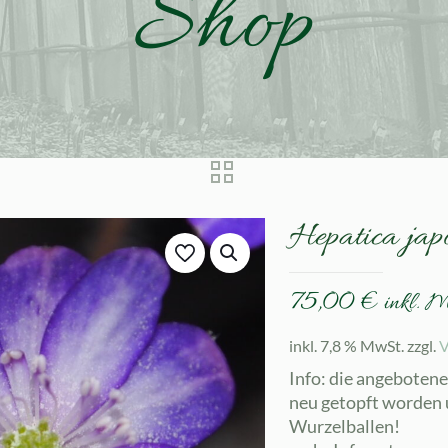
Shop
Hepatica ja
75,00
€
inkl. 
inkl. 7,8 % MwSt.
zzgl.
V
Info: die angeboten
neu getopft worden 
Wurzelballen!