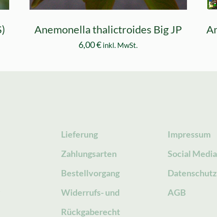
S)
Anemonella thalictroides Big JP
An
6,00
€
inkl. MwSt.
Lieferung
Impressum
Zahlungsarten
Social Medi
Bestellvorgang
Datenschutz
g
Widerrufs- und
AGB
Rückgaberecht