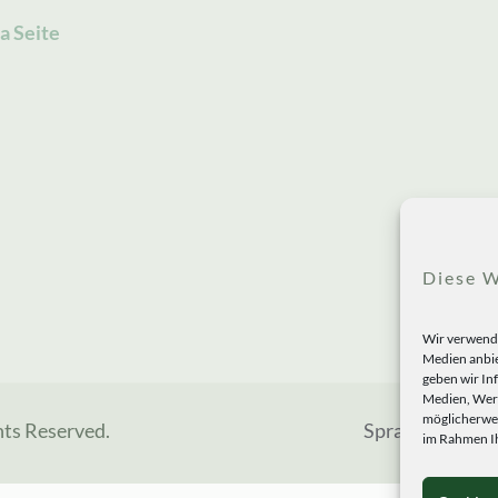
a Seite
Diese W
Wir verwende
Medien anbie
geben wir In
Medien, Werb
möglicherwei
hts Reserved.
Sprachen
im Rahmen Ih