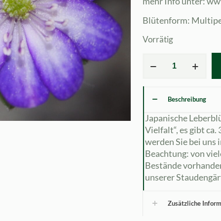
mehr Info unter: ww
Blütenform: Multipe
Vorrätig
Hepatica
japonica
Öyamatsumi
JP
Beschreibung
Menge
Japanische Leberbl
Vielfalt“, es gibt ca
werden Sie bei uns
Beachtung: von viel
Bestände vorhanden
unserer Staudengärt
Zusätzliche Infor