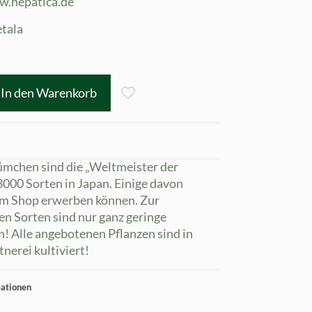
w.hepatica.de
tala
In den Warenkorb
ümchen sind die „Weltmeister der
. 3000 Sorten in Japan. Einige davon
 im Shop erwerben können. Zur
en Sorten sind nur ganz geringe
! Alle angebotenen Pflanzen sind in
nerei kultiviert!
mationen